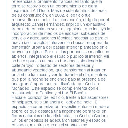
referencias al ornamento francés, en tanto que la
torre se resolvió con un coronamiento de clara
inspiración Art Decó. Más de setenta años después
de su construcción, en 2002, el edificio fue
reconvertido en hotel. La intervención, dirigida por el
arquitecto Daniel Fernández, implicó un exhaustivo
trabajo de puesta en valor e ingeniería, que incluyó la
incorporación de medios de escape, subsuelos de
servicio y adecuaciones técnicas necesarias para el
nuevo uso La actual intervención busca recuperar la
dimensión urbana del pasaje interior planteado en el
proyecto original. Por ello, los portones se mantienen
abiertos, integrando el espacio público al interior. Allí
se ha dispuesto un nuevo bar accesible desde la
calle Arroyo, rodeado de sectores de estar y
abundante vegetación, que transforman al lugar en
un ámbito luminoso y verde durante el día, mientras
que por la noche se enciende bajo la presencia de
una gran lámpara central diseñada por Cristian
Mohaded. Este espacio se complementa con el
restaurante La Cantina y el bar El Bacán.
Hacia el corazón del edificio, frente a los ascensores
principales, se sitúa ahora el lobby del hotel. El
espacio se caracteriza por revestimientos en madera
sobre los que destaca una imponente obra textil en
fibras naturales de la artista plástica Cristina Codern.
En los entrepisos se adecuaron salones y espacios
privados, mientras que en el subsuelo se